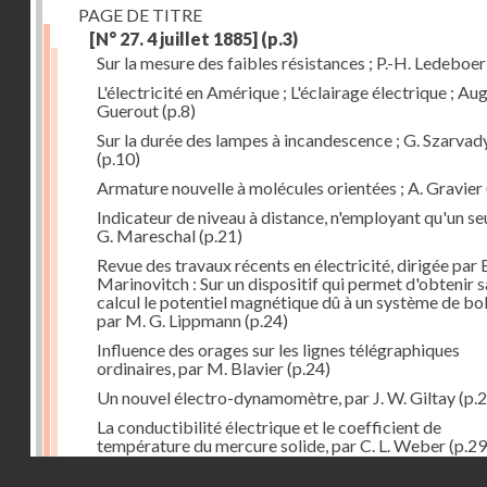
PAGE DE TITRE
[N° 27. 4 juillet 1885]
(p.3)
Sur la mesure des faibles résistances ; P.-H. Ledeboer
L'électricité en Amérique ; L'éclairage électrique ; Aug
Guerout
(p.8)
Sur la durée des lampes à incandescence ; G. Szarvad
(p.10)
Armature nouvelle à molécules orientées ; A. Gravier
Indicateur de niveau à distance, n'employant qu'un seul
G. Mareschal
(p.21)
Revue des travaux récents en électricité, dirigée par 
Marinovitch : Sur un dispositif qui permet d'obtenir 
calcul le potentiel magnétique dû à un système de bo
par M. G. Lippmann
(p.24)
Influence des orages sur les lignes télégraphiques
ordinaires, par M. Blavier
(p.24)
Un nouvel électro-dynamomètre, par J. W. Giltay
(p.2
La conductibilité électrique et le coefficient de
température du mercure solide, par C. L. Weber
(p.29
Droits réservés - CNAM
Correspondances de l'étranger : Allemagne; H. Micha