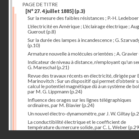
PAGE DE TITRE
[N° 27. 4 juillet 1885]
(p.3)
Sur la mesure des faibles résistances ; P.-H. Ledeboer
L'électricité en Amérique ; L'éclairage électrique ; Aug
Guerout
(p.8)
Sur la durée des lampes à incandescence ; G. Szarvad
(p.10)
Armature nouvelle à molécules orientées ; A. Gravier
Indicateur de niveau à distance, n'employant qu'un seul
G. Mareschal
(p.21)
Revue des travaux récents en électricité, dirigée par 
Marinovitch : Sur un dispositif qui permet d'obtenir 
calcul le potentiel magnétique dû à un système de bo
par M. G. Lippmann
(p.24)
Influence des orages sur les lignes télégraphiques
ordinaires, par M. Blavier
(p.24)
Un nouvel électro-dynamomètre, par J. W. Giltay
(p.2
La conductibilité électrique et le coefficient de
température du mercure solide, par C. L. Weber
(p.29
Droits réservés - CNAM
Correspondances de l'étranger : Allemagne; H. Micha