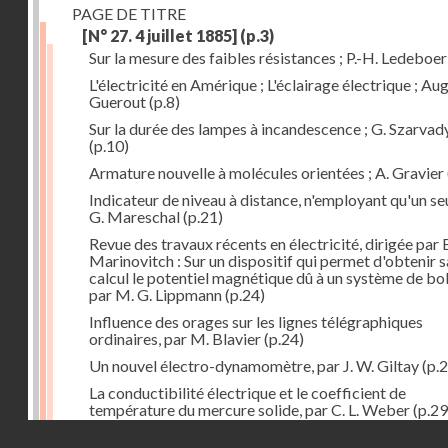
PAGE DE TITRE
[N° 27. 4 juillet 1885]
(p.3)
Sur la mesure des faibles résistances ; P.-H. Ledeboer
L'électricité en Amérique ; L'éclairage électrique ; Aug
Guerout
(p.8)
Sur la durée des lampes à incandescence ; G. Szarvad
(p.10)
Armature nouvelle à molécules orientées ; A. Gravier
Indicateur de niveau à distance, n'employant qu'un seul
G. Mareschal
(p.21)
Revue des travaux récents en électricité, dirigée par 
Marinovitch : Sur un dispositif qui permet d'obtenir 
calcul le potentiel magnétique dû à un système de bo
par M. G. Lippmann
(p.24)
Influence des orages sur les lignes télégraphiques
ordinaires, par M. Blavier
(p.24)
Un nouvel électro-dynamomètre, par J. W. Giltay
(p.2
La conductibilité électrique et le coefficient de
température du mercure solide, par C. L. Weber
(p.29
Droits réservés - CNAM
Correspondances de l'étranger : Allemagne; H. Micha