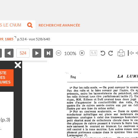
RECHERCHE AVANCÉE
-39, 1885
p.524 - vue 528/640
100%
ISTE
DES
LUMES
(p.3)
.