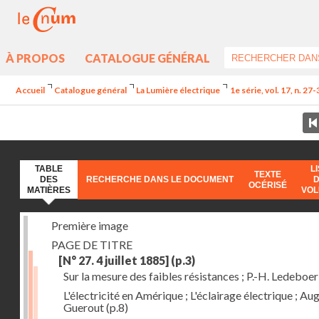
À PROPOS
CATALOGUE GÉNÉRAL
Accueil
Catalogue général
La Lumière électrique
1e série, vol. 17, n. 27
TABLE
L
TEXTE
DES
RECHERCHE DANS LE DOCUMENT
OCÉRISÉ
MATIÈRES
VO
Première image
PAGE DE TITRE
[N° 27. 4 juillet 1885]
(p.3)
Sur la mesure des faibles résistances ; P.-H. Ledeboer
L'électricité en Amérique ; L'éclairage électrique ; Aug
Guerout
(p.8)