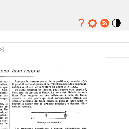
Mode
contraste
élévé