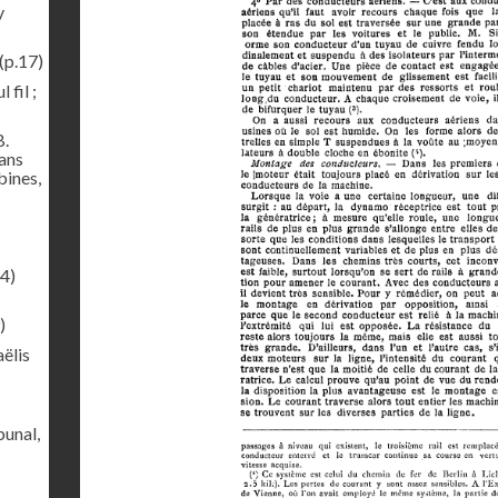
y
(p.17)
 fil ;
B.
sans
bines,
4)
)
ëlis
bunal,