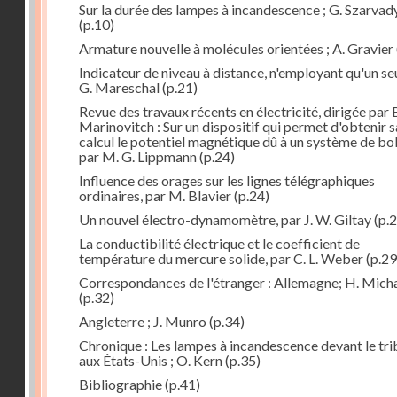
Sur la durée des lampes à incandescence ; G. Szarvad
(p.10)
Armature nouvelle à molécules orientées ; A. Gravier
Indicateur de niveau à distance, n'employant qu'un seul
G. Mareschal
(p.21)
Revue des travaux récents en électricité, dirigée par 
Marinovitch : Sur un dispositif qui permet d'obtenir 
calcul le potentiel magnétique dû à un système de bo
par M. G. Lippmann
(p.24)
Influence des orages sur les lignes télégraphiques
ordinaires, par M. Blavier
(p.24)
Un nouvel électro-dynamomètre, par J. W. Giltay
(p.2
La conductibilité électrique et le coefficient de
température du mercure solide, par C. L. Weber
(p.29
Correspondances de l'étranger : Allemagne; H. Micha
(p.32)
Angleterre ; J. Munro
(p.34)
Chronique : Les lampes à incandescence devant le tri
aux États-Unis ; O. Kern
(p.35)
Bibliographie
(p.41)