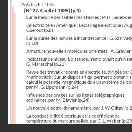
PAGE DE TITRE
[N° 27. 4 juillet 1885]
(p.3)
Sur la mesure des faibles résistances ; P.-H. Ledeboer
L'électricité en Amérique ; L'éclairage électrique ; Aug
Guerout
(p.8)
Sur la durée des lampes à incandescence ; G. Szarvad
(p.10)
Armature nouvelle à molécules orientées ; A. Gravier
Indicateur de niveau à distance, n'employant qu'un seul
G. Mareschal
(p.21)
Revue des travaux récents en électricité, dirigée par 
Marinovitch : Sur un dispositif qui permet d'obtenir 
calcul le potentiel magnétique dû à un système de bo
par M. G. Lippmann
(p.24)
Influence des orages sur les lignes télégraphiques
ordinaires, par M. Blavier
(p.24)
Un nouvel électro-dynamomètre, par J. W. Giltay
(p.2
La conductibilité électrique et le coefficient de
température du mercure solide, par C. L. Weber
(p.29
Droits réservés - CNAM
Correspondances de l'étranger : Allemagne; H. Micha