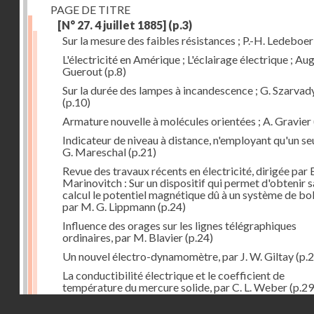
PAGE DE TITRE
[N° 27. 4 juillet 1885]
(p.3)
Sur la mesure des faibles résistances ; P.-H. Ledeboer
L'électricité en Amérique ; L'éclairage électrique ; Aug
Guerout
(p.8)
Sur la durée des lampes à incandescence ; G. Szarvad
(p.10)
Armature nouvelle à molécules orientées ; A. Gravier
Indicateur de niveau à distance, n'employant qu'un seul
G. Mareschal
(p.21)
Revue des travaux récents en électricité, dirigée par 
Marinovitch : Sur un dispositif qui permet d'obtenir 
calcul le potentiel magnétique dû à un système de bo
par M. G. Lippmann
(p.24)
Influence des orages sur les lignes télégraphiques
ordinaires, par M. Blavier
(p.24)
Un nouvel électro-dynamomètre, par J. W. Giltay
(p.2
La conductibilité électrique et le coefficient de
température du mercure solide, par C. L. Weber
(p.29
Droits réservés - CNAM
Correspondances de l'étranger : Allemagne; H. Micha