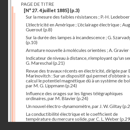
PAGE DE TITRE
[N° 27. 4 juillet 1885]
(p.3)
Sur la mesure des faibles résistances ; P.-H. Ledeboer
L'électricité en Amérique ; L'éclairage électrique ; Aug
Guerout
(p.8)
Sur la durée des lampes à incandescence ; G. Szarvad
(p.10)
Armature nouvelle à molécules orientées ; A. Gravier
Indicateur de niveau à distance, n'employant qu'un seul
G. Mareschal
(p.21)
Revue des travaux récents en électricité, dirigée par 
Marinovitch : Sur un dispositif qui permet d'obtenir 
calcul le potentiel magnétique dû à un système de bo
par M. G. Lippmann
(p.24)
Influence des orages sur les lignes télégraphiques
ordinaires, par M. Blavier
(p.24)
Un nouvel électro-dynamomètre, par J. W. Giltay
(p.2
La conductibilité électrique et le coefficient de
température du mercure solide, par C. L. Weber
(p.29
Droits réservés - CNAM
Correspondances de l'étranger : Allemagne; H. Micha