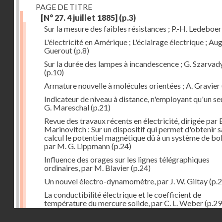
PAGE DE TITRE
[N° 27. 4 juillet 1885]
(p.3)
Sur la mesure des faibles résistances ; P.-H. Ledeboer
L'électricité en Amérique ; L'éclairage électrique ; Aug
Guerout
(p.8)
Sur la durée des lampes à incandescence ; G. Szarvad
(p.10)
Armature nouvelle à molécules orientées ; A. Gravier
Indicateur de niveau à distance, n'employant qu'un seul
G. Mareschal
(p.21)
Revue des travaux récents en électricité, dirigée par 
Marinovitch : Sur un dispositif qui permet d'obtenir 
calcul le potentiel magnétique dû à un système de bo
par M. G. Lippmann
(p.24)
Influence des orages sur les lignes télégraphiques
ordinaires, par M. Blavier
(p.24)
Un nouvel électro-dynamomètre, par J. W. Giltay
(p.2
La conductibilité électrique et le coefficient de
température du mercure solide, par C. L. Weber
(p.29
Droits réservés - CNAM
Correspondances de l'étranger : Allemagne; H. Micha