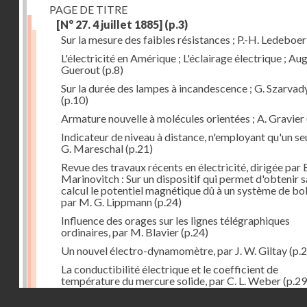
PAGE DE TITRE
[N° 27. 4 juillet 1885]
(p.3)
Sur la mesure des faibles résistances ; P.-H. Ledeboer
L'électricité en Amérique ; L'éclairage électrique ; Aug
Guerout
(p.8)
Sur la durée des lampes à incandescence ; G. Szarvad
(p.10)
Armature nouvelle à molécules orientées ; A. Gravier
Indicateur de niveau à distance, n'employant qu'un seul
G. Mareschal
(p.21)
Revue des travaux récents en électricité, dirigée par 
Marinovitch : Sur un dispositif qui permet d'obtenir 
calcul le potentiel magnétique dû à un système de bo
par M. G. Lippmann
(p.24)
Influence des orages sur les lignes télégraphiques
ordinaires, par M. Blavier
(p.24)
Un nouvel électro-dynamomètre, par J. W. Giltay
(p.2
La conductibilité électrique et le coefficient de
température du mercure solide, par C. L. Weber
(p.29
Droits réservés - CNAM
Correspondances de l'étranger : Allemagne; H. Micha