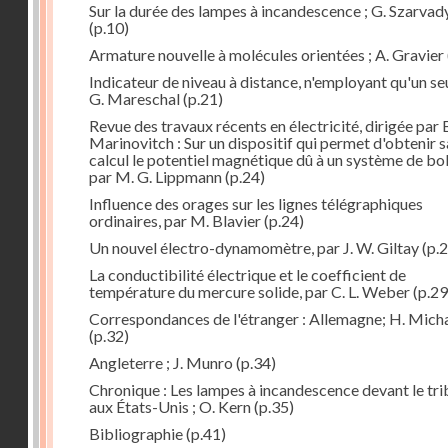
Sur la durée des lampes à incandescence ; G. Szarvad
(p.10)
Armature nouvelle à molécules orientées ; A. Gravier
Indicateur de niveau à distance, n'employant qu'un seul
G. Mareschal
(p.21)
Revue des travaux récents en électricité, dirigée par 
Marinovitch : Sur un dispositif qui permet d'obtenir 
calcul le potentiel magnétique dû à un système de bo
par M. G. Lippmann
(p.24)
Influence des orages sur les lignes télégraphiques
ordinaires, par M. Blavier
(p.24)
Un nouvel électro-dynamomètre, par J. W. Giltay
(p.2
La conductibilité électrique et le coefficient de
température du mercure solide, par C. L. Weber
(p.29
Correspondances de l'étranger : Allemagne; H. Micha
(p.32)
Angleterre ; J. Munro
(p.34)
Chronique : Les lampes à incandescence devant le tri
aux États-Unis ; O. Kern
(p.35)
Bibliographie
(p.41)