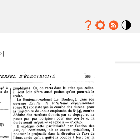
Mode
contraste
élévé