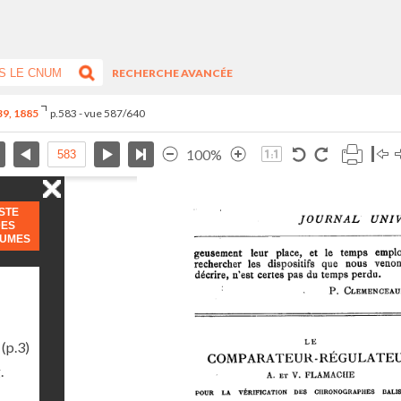
RECHERCHE AVANCÉE
-39, 1885
p.583 - vue 587/640
100%
ISTE
DES
LUMES
(p.3)
.