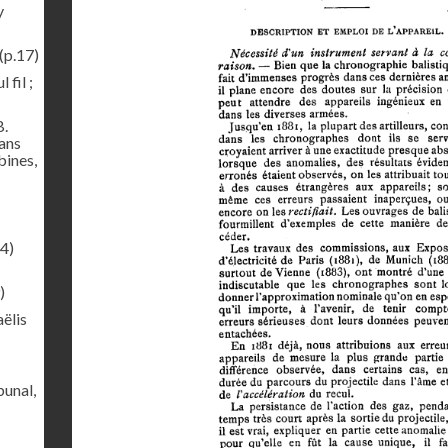
y
(p.17)
 fil ;
B.
sans
bines,
4)
)
ëlis
bunal,