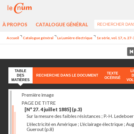
À PROPOS
CATALOGUE GÉNÉRAL
Accueil
Catalogue général
La Lumière électrique
1e série, vol. 17, n. 27
TABLE
L
TEXTE
DES
RECHERCHE DANS LE DOCUMENT
OCÉRISÉ
MATIÈRES
VO
Première image
PAGE DE TITRE
[N° 27. 4 juillet 1885]
(p.3)
Sur la mesure des faibles résistances ; P.-H. Ledeboer
L'électricité en Amérique ; L'éclairage électrique ; Aug
Guerout
(p.8)