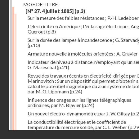
PAGE DE TITRE
[N° 27. 4 juillet 1885]
(p.3)
Sur la mesure des faibles résistances ; P.-H. Ledeboer
L'électricité en Amérique ; L'éclairage électrique ; Aug
Guerout
(p.8)
Sur la durée des lampes à incandescence ; G. Szarvad
(p.10)
Armature nouvelle à molécules orientées ; A. Gravier
Indicateur de niveau à distance, n'employant qu'un seul
G. Mareschal
(p.21)
Revue des travaux récents en électricité, dirigée par 
Marinovitch : Sur un dispositif qui permet d'obtenir 
calcul le potentiel magnétique dû à un système de bo
par M. G. Lippmann
(p.24)
Influence des orages sur les lignes télégraphiques
ordinaires, par M. Blavier
(p.24)
Un nouvel électro-dynamomètre, par J. W. Giltay
(p.2
La conductibilité électrique et le coefficient de
température du mercure solide, par C. L. Weber
(p.29
Droits réservés - CNAM
Correspondances de l'étranger : Allemagne; H. Micha