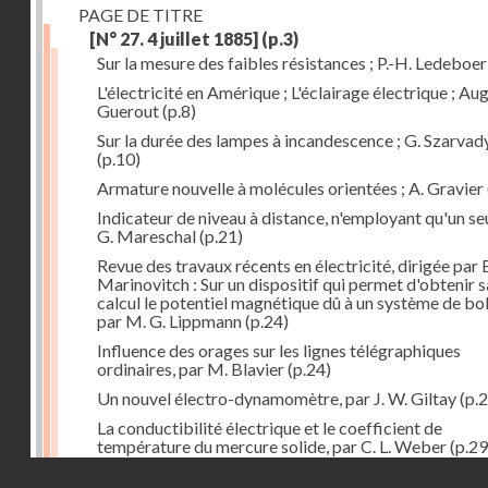
PAGE DE TITRE
[N° 27. 4 juillet 1885]
(p.3)
Sur la mesure des faibles résistances ; P.-H. Ledeboer
L'électricité en Amérique ; L'éclairage électrique ; Aug
Guerout
(p.8)
Sur la durée des lampes à incandescence ; G. Szarvad
(p.10)
Armature nouvelle à molécules orientées ; A. Gravier
Indicateur de niveau à distance, n'employant qu'un seul
G. Mareschal
(p.21)
Revue des travaux récents en électricité, dirigée par 
Marinovitch : Sur un dispositif qui permet d'obtenir 
calcul le potentiel magnétique dû à un système de bo
par M. G. Lippmann
(p.24)
Influence des orages sur les lignes télégraphiques
ordinaires, par M. Blavier
(p.24)
Un nouvel électro-dynamomètre, par J. W. Giltay
(p.2
La conductibilité électrique et le coefficient de
température du mercure solide, par C. L. Weber
(p.29
Droits réservés - CNAM
Correspondances de l'étranger : Allemagne; H. Micha