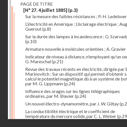
PAGE DE TITRE
[N° 27. 4 juillet 1885]
(p.3)
Sur la mesure des faibles résistances ; P.-H. Ledeboer
L'électricité en Amérique ; L'éclairage électrique ; Aug
Guerout
(p.8)
Sur la durée des lampes à incandescence ; G. Szarvad
(p.10)
Armature nouvelle à molécules orientées ; A. Gravier
Indicateur de niveau à distance, n'employant qu'un seul
G. Mareschal
(p.21)
Revue des travaux récents en électricité, dirigée par 
Marinovitch : Sur un dispositif qui permet d'obtenir 
calcul le potentiel magnétique dû à un système de bo
par M. G. Lippmann
(p.24)
Influence des orages sur les lignes télégraphiques
ordinaires, par M. Blavier
(p.24)
Un nouvel électro-dynamomètre, par J. W. Giltay
(p.2
La conductibilité électrique et le coefficient de
température du mercure solide, par C. L. Weber
(p.29
Droits réservés - CNAM
Correspondances de l'étranger : Allemagne; H. Micha