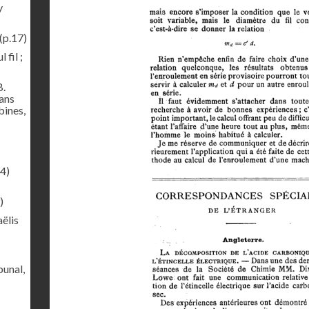
y
(p.17)
 fil ;
B.
sans
bines,
4)
)
ëlis
bunal,