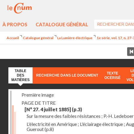
À PROPOS
CATALOGUE GÉNÉRAL
Accueil
Catalogue général
La Lumière électrique
1e série, vol. 17, n. 27
TABLE
L
TEXTE
DES
RECHERCHE DANS LE DOCUMENT
OCÉRISÉ
MATIÈRES
VO
Première image
PAGE DE TITRE
[N° 27. 4 juillet 1885]
(p.3)
Sur la mesure des faibles résistances ; P.-H. Ledeboer
L'électricité en Amérique ; L'éclairage électrique ; Aug
Guerout
(p.8)