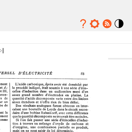
Mode
contraste
élévé