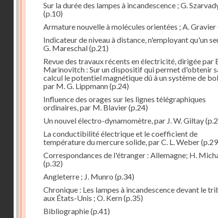
Sur la durée des lampes à incandescence ; G. Szarvad
(p.10)
Armature nouvelle à molécules orientées ; A. Gravier
Indicateur de niveau à distance, n'employant qu'un seul
G. Mareschal
(p.21)
Revue des travaux récents en électricité, dirigée par 
Marinovitch : Sur un dispositif qui permet d'obtenir 
calcul le potentiel magnétique dû à un système de bo
par M. G. Lippmann
(p.24)
Influence des orages sur les lignes télégraphiques
ordinaires, par M. Blavier
(p.24)
Un nouvel électro-dynamomètre, par J. W. Giltay
(p.2
La conductibilité électrique et le coefficient de
température du mercure solide, par C. L. Weber
(p.29
Correspondances de l'étranger : Allemagne; H. Micha
(p.32)
Angleterre ; J. Munro
(p.34)
Chronique : Les lampes à incandescence devant le tri
aux États-Unis ; O. Kern
(p.35)
Bibliographie
(p.41)