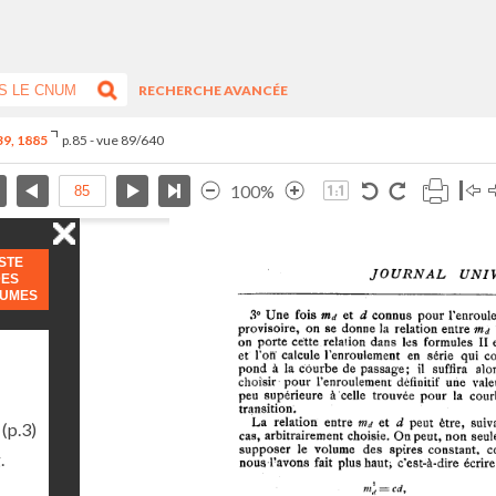
RECHERCHE AVANCÉE
-39, 1885
p.85 - vue 89/640
100%
ISTE
DES
LUMES
(p.3)
.