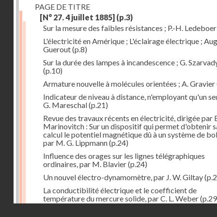
PAGE DE TITRE
[N° 27. 4 juillet 1885]
(p.3)
Sur la mesure des faibles résistances ; P.-H. Ledeboer
L'électricité en Amérique ; L'éclairage électrique ; Aug
Guerout
(p.8)
Sur la durée des lampes à incandescence ; G. Szarvad
(p.10)
Armature nouvelle à molécules orientées ; A. Gravier
Indicateur de niveau à distance, n'employant qu'un seul
G. Mareschal
(p.21)
Revue des travaux récents en électricité, dirigée par 
Marinovitch : Sur un dispositif qui permet d'obtenir 
calcul le potentiel magnétique dû à un système de bo
par M. G. Lippmann
(p.24)
Influence des orages sur les lignes télégraphiques
ordinaires, par M. Blavier
(p.24)
Un nouvel électro-dynamomètre, par J. W. Giltay
(p.2
La conductibilité électrique et le coefficient de
température du mercure solide, par C. L. Weber
(p.29
Droits réservés - CNAM
Correspondances de l'étranger : Allemagne; H. Micha