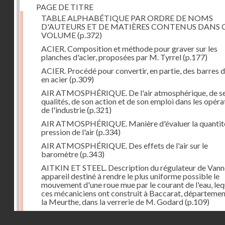
PAGE DE TITRE
TABLE ALPHABÉTIQUE PAR ORDRE DE NOMS
D'AUTEURS ET DE MATIÈRES CONTENUS DANS 
VOLUME
(p.372)
ACIER. Composition et méthode pour graver sur les
planches d'acier, proposées par M. Tyrrel
(p.177)
ACIER. Procédé pour convertir, en partie, des barres d
en acier
(p.309)
AIR ATMOSPHÉRIQUE. De l'air atmosphérique, de s
qualités, de son action et de son emploi dans les opéra
de l'industrie
(p.321)
AIR ATMOSPHÉRIQUE. Manière d'évaluer la quantit
pression de l'air
(p.334)
AIR ATMOSPHÉRIQUE. Des effets de l'air sur le
baromètre
(p.343)
AITKIN ET STEEL. Description du régulateur de Vann
appareil destiné à rendre le plus uniforme possible le
mouvement d'une roue mue par le courant de l'eau, leq
ces mécaniciens ont construit à Baccarat, départemen
la Meurthe, dans la verrerie de M. Godard
(p.109)
ALLIAGES de cuivre et de zinc imitant un alliage d'or e
Droits réservés - CNAM
cuivre, par MM. Samuel, Parker et Hamilton
(p.236)