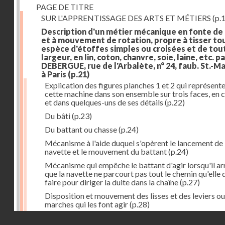
PAGE DE TITRE
SUR L'APPRENTISSAGE DES ARTS ET MÉTIERS
(p.1
Description d'un métier mécanique en fonte de
et à mouvement de rotation, propre à tisser to
espèce d'étoffes simples ou croisées et de tou
largeur, en lin, coton, chanvre, soie, laine, etc. p
DEBERGUE, rue de l'Arbalète, n° 24, faub. St.-Ma
à Paris
(p.21)
Explication des figures planches 1 et 2 qui représent
cette machine dans son ensemble sur trois faces, en 
et dans quelques-uns de ses détails
(p.22)
Du bâti
(p.23)
Du battant ou chasse
(p.24)
Mécanisme à l'aide duquel s'opèrent le lancement de 
navette et le mouvement du battant
(p.24)
Mécanisme qui empêche le battant d'agir lorsqu'il ar
que la navette ne parcourt pas tout le chemin qu'elle 
faire pour diriger la duite dans la chaîne
(p.27)
Disposition et mouvement des lisses et des leviers ou
marches qui les font agir
(p.28)
Droits réservés - CNAM
Mécanisme qui fait enrouler d'une quantité constante