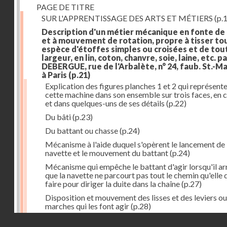
PAGE DE TITRE
SUR L'APPRENTISSAGE DES ARTS ET MÉTIERS
(p.1
Description d'un métier mécanique en fonte de
et à mouvement de rotation, propre à tisser to
espèce d'étoffes simples ou croisées et de tou
largeur, en lin, coton, chanvre, soie, laine, etc. p
DEBERGUE, rue de l'Arbalète, n° 24, faub. St.-Ma
à Paris
(p.21)
Explication des figures planches 1 et 2 qui représent
cette machine dans son ensemble sur trois faces, en 
et dans quelques-uns de ses détails
(p.22)
Du bâti
(p.23)
Du battant ou chasse
(p.24)
Mécanisme à l'aide duquel s'opèrent le lancement de 
navette et le mouvement du battant
(p.24)
Mécanisme qui empêche le battant d'agir lorsqu'il ar
que la navette ne parcourt pas tout le chemin qu'elle 
faire pour diriger la duite dans la chaîne
(p.27)
Disposition et mouvement des lisses et des leviers ou
marches qui les font agir
(p.28)
Droits réservés - CNAM
Mécanisme qui fait enrouler d'une quantité constante