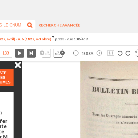
RECHERCHE AVANCÉE
7, avril) - n. 6 (1827, octobre)
p.133 - vue 138/459
100%
ISTE
DES
LUMES
)
 fer
ute
te
ar M.