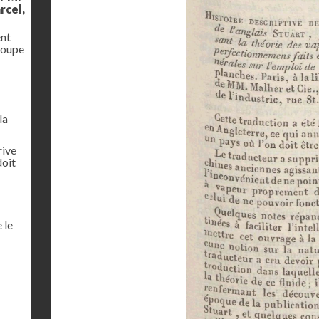
rcel,
ent
coupe
la
rive
doit
 le