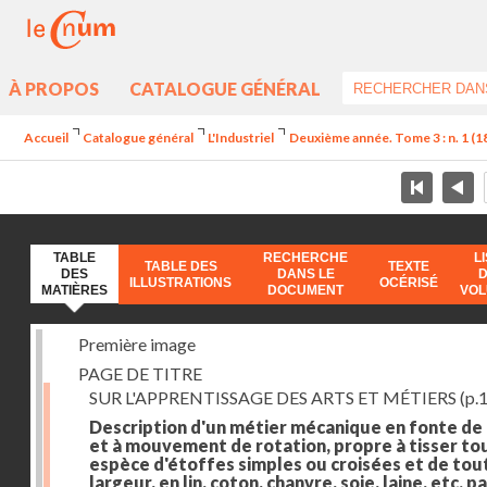
À PROPOS
CATALOGUE GÉNÉRAL
Accueil
Catalogue général
L'Industriel
Deuxième année. Tome 3 : n. 1 (182
TABLE
RECHERCHE
L
TABLE DES
TEXTE
DES
DANS LE
ILLUSTRATIONS
OCÉRISÉ
MATIÈRES
DOCUMENT
VO
Première image
PAGE DE TITRE
SUR L'APPRENTISSAGE DES ARTS ET MÉTIERS
(p.1
Description d'un métier mécanique en fonte de
et à mouvement de rotation, propre à tisser to
espèce d'étoffes simples ou croisées et de tou
largeur, en lin, coton, chanvre, soie, laine, etc. p