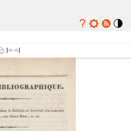
Mode
contraste
élévé