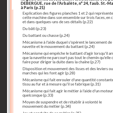
DEBERGUE, rue de l'Arbalète, n° 24, faub. St.-Ma
à Paris
(p.21)
Explication des figures planches 1 et 2 qui représent
cette machine dans son ensemble sur trois faces, en 
et dans quelques-uns de ses détails
(p.22)
Du bâti
(p.23)
Du battant ou chasse
(p.24)
Mécanisme à l'aide duquel s'opèrent le lancement de 
navette et le mouvement du battant
(p.24)
Mécanisme qui empêche le battant d'agir lorsqu'il ar
que la navette ne parcourt pas tout le chemin qu'elle 
faire pour diriger la duite dans la chaîne
(p.27)
Disposition et mouvement des lisses et des leviers ou
marches qui les font agir
(p.28)
Mécanisme qui fait enrouler d'une quantité constante
tissu au fur et à mesure qu'il se fabrique
(p.31)
Mécanisme qui fait agir le métier à l'aide d'un moteur
quelconque
(p.33)
Moyen de suspendre et de rétablir à volonté le
mouvement du métier
(p.34)
Jeu et conduite de ce métier
(p.35)