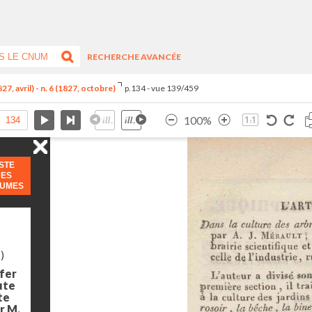
RECHERCHE AVANCÉE
7, avril) - n. 6 (1827, octobre)
p.134 - vue 139/459
100%
ISTE
DES
LUMES
)
 fer
ute
te
ar M.