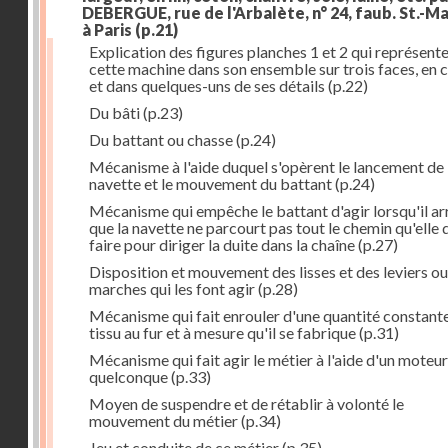
DEBERGUE, rue de l'Arbalète, n° 24, faub. St.-Ma
à Paris
(p.21)
Explication des figures planches 1 et 2 qui représent
cette machine dans son ensemble sur trois faces, en 
et dans quelques-uns de ses détails
(p.22)
Du bâti
(p.23)
Du battant ou chasse
(p.24)
Mécanisme à l'aide duquel s'opèrent le lancement de 
navette et le mouvement du battant
(p.24)
Mécanisme qui empêche le battant d'agir lorsqu'il ar
que la navette ne parcourt pas tout le chemin qu'elle 
faire pour diriger la duite dans la chaîne
(p.27)
Disposition et mouvement des lisses et des leviers ou
marches qui les font agir
(p.28)
Mécanisme qui fait enrouler d'une quantité constante
tissu au fur et à mesure qu'il se fabrique
(p.31)
Mécanisme qui fait agir le métier à l'aide d'un moteur
quelconque
(p.33)
Moyen de suspendre et de rétablir à volonté le
mouvement du métier
(p.34)
Jeu et conduite de ce métier
(p.35)