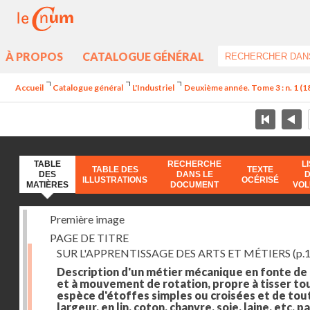
À PROPOS
CATALOGUE GÉNÉRAL
Accueil
Catalogue général
L'Industriel
Deuxième année. Tome 3 : n. 1 (182
TABLE
RECHERCHE
L
TABLE DES
TEXTE
DES
DANS LE
ILLUSTRATIONS
OCÉRISÉ
MATIÈRES
DOCUMENT
VO
Première image
PAGE DE TITRE
SUR L'APPRENTISSAGE DES ARTS ET MÉTIERS
(p.1
Description d'un métier mécanique en fonte de
et à mouvement de rotation, propre à tisser to
espèce d'étoffes simples ou croisées et de tou
largeur, en lin, coton, chanvre, soie, laine, etc. p