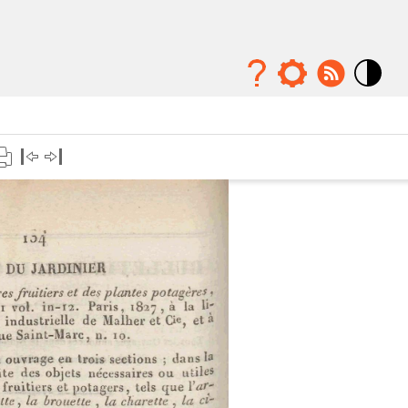
Mode
contraste
élévé