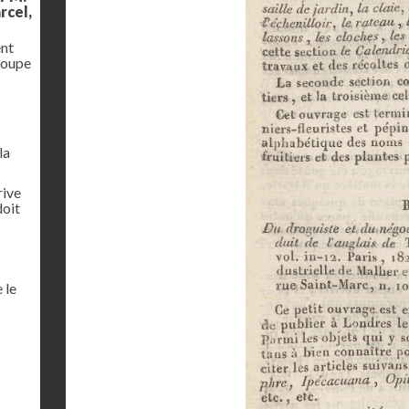
rcel,
ent
coupe
la
rive
doit
 le