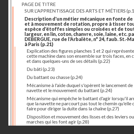
PAGE DE TITRE
SUR L'APPRENTISSAGE DES ARTS ET MÉTIERS
(p.1
Description d'un métier mécanique en fonte de
et à mouvement de rotation, propre à tisser to
espèce d'étoffes simples ou croisées et de tou
largeur, en lin, coton, chanvre, soie, laine, etc. p
DEBERGUE, rue de l'Arbalète, n° 24, faub. St.-Ma
à Paris
(p.21)
Explication des figures planches 1 et 2 qui représent
cette machine dans son ensemble sur trois faces, en 
et dans quelques-uns de ses détails
(p.22)
Du bâti
(p.23)
Du battant ou chasse
(p.24)
Mécanisme à l'aide duquel s'opèrent le lancement de 
navette et le mouvement du battant
(p.24)
Mécanisme qui empêche le battant d'agir lorsqu'il ar
que la navette ne parcourt pas tout le chemin qu'elle 
faire pour diriger la duite dans la chaîne
(p.27)
Disposition et mouvement des lisses et des leviers ou
marches qui les font agir
(p.28)
Droits réservés - CNAM
Mécanisme qui fait enrouler d'une quantité constante