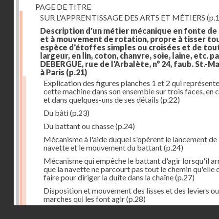
PAGE DE TITRE
SUR L'APPRENTISSAGE DES ARTS ET MÉTIERS
(p.1
Description d'un métier mécanique en fonte de
et à mouvement de rotation, propre à tisser to
espèce d'étoffes simples ou croisées et de tou
largeur, en lin, coton, chanvre, soie, laine, etc. p
DEBERGUE, rue de l'Arbalète, n° 24, faub. St.-Ma
à Paris
(p.21)
Explication des figures planches 1 et 2 qui représent
cette machine dans son ensemble sur trois faces, en 
et dans quelques-uns de ses détails
(p.22)
Du bâti
(p.23)
Du battant ou chasse
(p.24)
Mécanisme à l'aide duquel s'opèrent le lancement de 
navette et le mouvement du battant
(p.24)
Mécanisme qui empêche le battant d'agir lorsqu'il ar
que la navette ne parcourt pas tout le chemin qu'elle 
faire pour diriger la duite dans la chaîne
(p.27)
Disposition et mouvement des lisses et des leviers ou
marches qui les font agir
(p.28)
Droits réservés - CNAM
Mécanisme qui fait enrouler d'une quantité constante