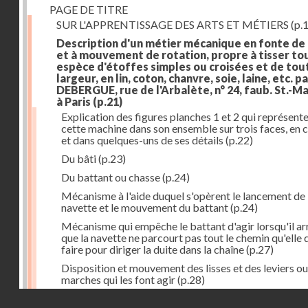
PAGE DE TITRE
SUR L'APPRENTISSAGE DES ARTS ET MÉTIERS
(p.1
Description d'un métier mécanique en fonte de
et à mouvement de rotation, propre à tisser to
espèce d'étoffes simples ou croisées et de tou
largeur, en lin, coton, chanvre, soie, laine, etc. p
DEBERGUE, rue de l'Arbalète, n° 24, faub. St.-Ma
à Paris
(p.21)
Explication des figures planches 1 et 2 qui représent
cette machine dans son ensemble sur trois faces, en 
et dans quelques-uns de ses détails
(p.22)
Du bâti
(p.23)
Du battant ou chasse
(p.24)
Mécanisme à l'aide duquel s'opèrent le lancement de 
navette et le mouvement du battant
(p.24)
Mécanisme qui empêche le battant d'agir lorsqu'il ar
que la navette ne parcourt pas tout le chemin qu'elle 
faire pour diriger la duite dans la chaîne
(p.27)
Disposition et mouvement des lisses et des leviers ou
marches qui les font agir
(p.28)
Droits réservés - CNAM
Mécanisme qui fait enrouler d'une quantité constante