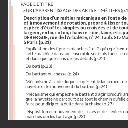
PAGE DE TITRE
SUR L'APPRENTISSAGE DES ARTS ET MÉTIERS
(p.1
Description d'un métier mécanique en fonte de
et à mouvement de rotation, propre à tisser to
espèce d'étoffes simples ou croisées et de tou
largeur, en lin, coton, chanvre, soie, laine, etc. p
DEBERGUE, rue de l'Arbalète, n° 24, faub. St.-Ma
à Paris
(p.21)
Explication des figures planches 1 et 2 qui représent
cette machine dans son ensemble sur trois faces, en 
et dans quelques-uns de ses détails
(p.22)
Du bâti
(p.23)
Du battant ou chasse
(p.24)
Mécanisme à l'aide duquel s'opèrent le lancement de 
navette et le mouvement du battant
(p.24)
Mécanisme qui empêche le battant d'agir lorsqu'il ar
que la navette ne parcourt pas tout le chemin qu'elle 
faire pour diriger la duite dans la chaîne
(p.27)
Disposition et mouvement des lisses et des leviers ou
marches qui les font agir
(p.28)
Droits réservés - CNAM
Mécanisme qui fait enrouler d'une quantité constante