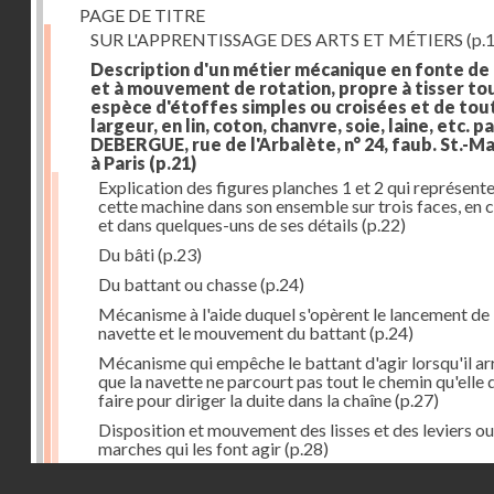
PAGE DE TITRE
SUR L'APPRENTISSAGE DES ARTS ET MÉTIERS
(p.1
Description d'un métier mécanique en fonte de
et à mouvement de rotation, propre à tisser to
espèce d'étoffes simples ou croisées et de tou
largeur, en lin, coton, chanvre, soie, laine, etc. p
DEBERGUE, rue de l'Arbalète, n° 24, faub. St.-Ma
à Paris
(p.21)
Explication des figures planches 1 et 2 qui représent
cette machine dans son ensemble sur trois faces, en 
et dans quelques-uns de ses détails
(p.22)
Du bâti
(p.23)
Du battant ou chasse
(p.24)
Mécanisme à l'aide duquel s'opèrent le lancement de 
navette et le mouvement du battant
(p.24)
Mécanisme qui empêche le battant d'agir lorsqu'il ar
que la navette ne parcourt pas tout le chemin qu'elle 
faire pour diriger la duite dans la chaîne
(p.27)
Disposition et mouvement des lisses et des leviers ou
marches qui les font agir
(p.28)
Droits réservés - CNAM
Mécanisme qui fait enrouler d'une quantité constante