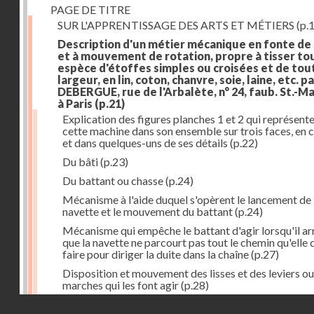
PAGE DE TITRE
SUR L'APPRENTISSAGE DES ARTS ET MÉTIERS
(p.1
Description d'un métier mécanique en fonte de
et à mouvement de rotation, propre à tisser to
espèce d'étoffes simples ou croisées et de tou
largeur, en lin, coton, chanvre, soie, laine, etc. p
DEBERGUE, rue de l'Arbalète, n° 24, faub. St.-Ma
à Paris
(p.21)
Explication des figures planches 1 et 2 qui représent
cette machine dans son ensemble sur trois faces, en 
et dans quelques-uns de ses détails
(p.22)
Du bâti
(p.23)
Du battant ou chasse
(p.24)
Mécanisme à l'aide duquel s'opèrent le lancement de 
navette et le mouvement du battant
(p.24)
Mécanisme qui empêche le battant d'agir lorsqu'il ar
que la navette ne parcourt pas tout le chemin qu'elle 
faire pour diriger la duite dans la chaîne
(p.27)
Disposition et mouvement des lisses et des leviers ou
marches qui les font agir
(p.28)
Droits réservés - CNAM
Mécanisme qui fait enrouler d'une quantité constante