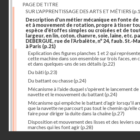
PAGE DE TITRE
SUR L'APPRENTISSAGE DES ARTS ET MÉTIERS
(p.1
Description d'un métier mécanique en fonte de
et à mouvement de rotation, propre à tisser to
espèce d'étoffes simples ou croisées et de tou
largeur, en lin, coton, chanvre, soie, laine, etc. p
DEBERGUE, rue de l'Arbalète, n° 24, faub. St.-Ma
à Paris
(p.21)
Explication des figures planches 1 et 2 qui représent
cette machine dans son ensemble sur trois faces, en 
et dans quelques-uns de ses détails
(p.22)
Du bâti
(p.23)
Du battant ou chasse
(p.24)
Mécanisme à l'aide duquel s'opèrent le lancement de 
navette et le mouvement du battant
(p.24)
Mécanisme qui empêche le battant d'agir lorsqu'il ar
que la navette ne parcourt pas tout le chemin qu'elle 
faire pour diriger la duite dans la chaîne
(p.27)
Disposition et mouvement des lisses et des leviers ou
marches qui les font agir
(p.28)
Droits réservés - CNAM
Mécanisme qui fait enrouler d'une quantité constante