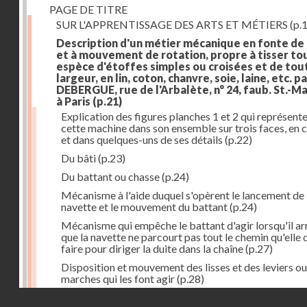
PAGE DE TITRE
SUR L'APPRENTISSAGE DES ARTS ET MÉTIERS
(p.1
Description d'un métier mécanique en fonte de
et à mouvement de rotation, propre à tisser to
espèce d'étoffes simples ou croisées et de tou
largeur, en lin, coton, chanvre, soie, laine, etc. p
DEBERGUE, rue de l'Arbalète, n° 24, faub. St.-Ma
à Paris
(p.21)
Explication des figures planches 1 et 2 qui représent
cette machine dans son ensemble sur trois faces, en 
et dans quelques-uns de ses détails
(p.22)
Du bâti
(p.23)
Du battant ou chasse
(p.24)
Mécanisme à l'aide duquel s'opèrent le lancement de 
navette et le mouvement du battant
(p.24)
Mécanisme qui empêche le battant d'agir lorsqu'il ar
que la navette ne parcourt pas tout le chemin qu'elle 
faire pour diriger la duite dans la chaîne
(p.27)
Disposition et mouvement des lisses et des leviers ou
marches qui les font agir
(p.28)
Droits réservés - CNAM
Mécanisme qui fait enrouler d'une quantité constante