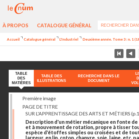
À PROPOS
CATALOGUE GÉNÉRAL
Accueil
Catalogue général
L'Industriel
Deuxième année. Tome 3 : n. 1 (182
TABLE
L
TABLE DES
RECHERCHE DANS LE
DES
ILLUSTRATIONS
DOCUMENT
MATIÈRES
VO
Première image
PAGE DE TITRE
SUR L'APPRENTISSAGE DES ARTS ET MÉTIERS
(p.1
Description d'un métier mécanique en fonte de
et à mouvement de rotation, propre à tisser to
espèce d'étoffes simples ou croisées et de tou
largeur, en lin, coton, chanvre, soie, laine, etc. p