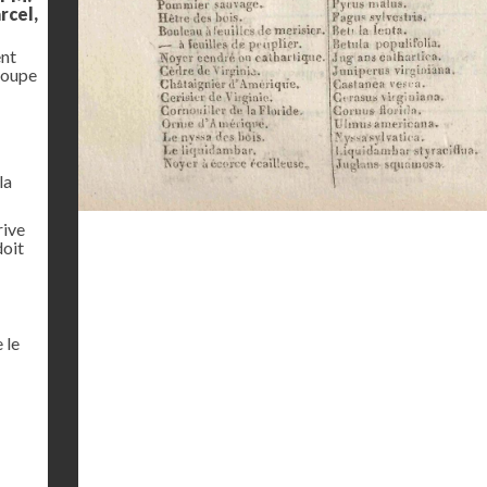
rcel,
ent
coupe
la
rive
doit
 le