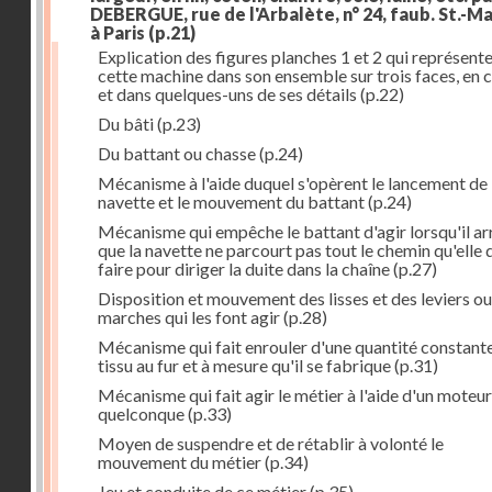
DEBERGUE, rue de l'Arbalète, n° 24, faub. St.-Ma
à Paris
(p.21)
Explication des figures planches 1 et 2 qui représent
cette machine dans son ensemble sur trois faces, en 
et dans quelques-uns de ses détails
(p.22)
Du bâti
(p.23)
Du battant ou chasse
(p.24)
Mécanisme à l'aide duquel s'opèrent le lancement de 
navette et le mouvement du battant
(p.24)
Mécanisme qui empêche le battant d'agir lorsqu'il ar
que la navette ne parcourt pas tout le chemin qu'elle 
faire pour diriger la duite dans la chaîne
(p.27)
Disposition et mouvement des lisses et des leviers ou
marches qui les font agir
(p.28)
Mécanisme qui fait enrouler d'une quantité constante
tissu au fur et à mesure qu'il se fabrique
(p.31)
Mécanisme qui fait agir le métier à l'aide d'un moteur
quelconque
(p.33)
Moyen de suspendre et de rétablir à volonté le
mouvement du métier
(p.34)
Jeu et conduite de ce métier
(p.35)