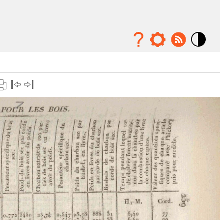
Mode
contraste
élévé