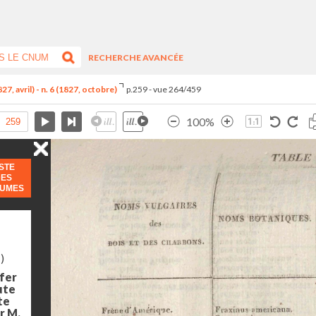
RECHERCHE AVANCÉE
7, avril) - n. 6 (1827, octobre)
p.259 - vue 264/459
100%
ISTE
DES
LUMES
)
 fer
ute
te
ar M.