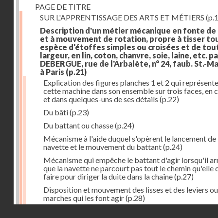
PAGE DE TITRE
SUR L'APPRENTISSAGE DES ARTS ET MÉTIERS
(p.1
Description d'un métier mécanique en fonte de
et à mouvement de rotation, propre à tisser to
espèce d'étoffes simples ou croisées et de tou
largeur, en lin, coton, chanvre, soie, laine, etc. p
DEBERGUE, rue de l'Arbalète, n° 24, faub. St.-Ma
à Paris
(p.21)
Explication des figures planches 1 et 2 qui représent
cette machine dans son ensemble sur trois faces, en 
et dans quelques-uns de ses détails
(p.22)
Du bâti
(p.23)
Du battant ou chasse
(p.24)
Mécanisme à l'aide duquel s'opèrent le lancement de 
navette et le mouvement du battant
(p.24)
Mécanisme qui empêche le battant d'agir lorsqu'il ar
que la navette ne parcourt pas tout le chemin qu'elle 
faire pour diriger la duite dans la chaîne
(p.27)
Disposition et mouvement des lisses et des leviers ou
marches qui les font agir
(p.28)
Droits réservés - CNAM
Mécanisme qui fait enrouler d'une quantité constante