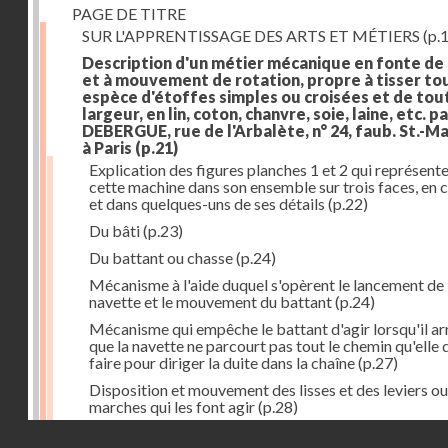
PAGE DE TITRE
SUR L'APPRENTISSAGE DES ARTS ET MÉTIERS
(p.1
Description d'un métier mécanique en fonte de
et à mouvement de rotation, propre à tisser to
espèce d'étoffes simples ou croisées et de tou
largeur, en lin, coton, chanvre, soie, laine, etc. p
DEBERGUE, rue de l'Arbalète, n° 24, faub. St.-Ma
à Paris
(p.21)
Explication des figures planches 1 et 2 qui représent
cette machine dans son ensemble sur trois faces, en 
et dans quelques-uns de ses détails
(p.22)
Du bâti
(p.23)
Du battant ou chasse
(p.24)
Mécanisme à l'aide duquel s'opèrent le lancement de 
navette et le mouvement du battant
(p.24)
Mécanisme qui empêche le battant d'agir lorsqu'il ar
que la navette ne parcourt pas tout le chemin qu'elle 
faire pour diriger la duite dans la chaîne
(p.27)
Disposition et mouvement des lisses et des leviers ou
marches qui les font agir
(p.28)
Droits réservés - CNAM
Mécanisme qui fait enrouler d'une quantité constante