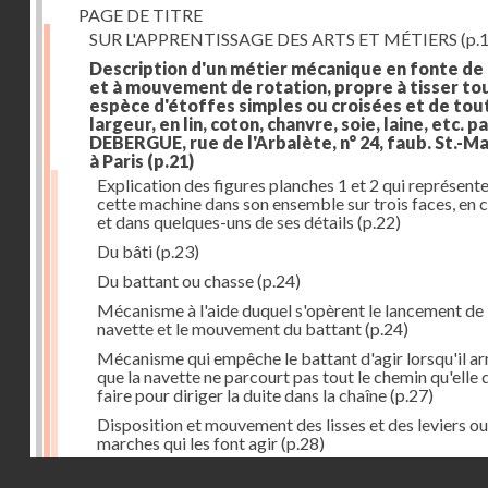
PAGE DE TITRE
SUR L'APPRENTISSAGE DES ARTS ET MÉTIERS
(p.1
Description d'un métier mécanique en fonte de
et à mouvement de rotation, propre à tisser to
espèce d'étoffes simples ou croisées et de tou
largeur, en lin, coton, chanvre, soie, laine, etc. p
DEBERGUE, rue de l'Arbalète, n° 24, faub. St.-Ma
à Paris
(p.21)
Explication des figures planches 1 et 2 qui représent
cette machine dans son ensemble sur trois faces, en 
et dans quelques-uns de ses détails
(p.22)
Du bâti
(p.23)
Du battant ou chasse
(p.24)
Mécanisme à l'aide duquel s'opèrent le lancement de 
navette et le mouvement du battant
(p.24)
Mécanisme qui empêche le battant d'agir lorsqu'il ar
que la navette ne parcourt pas tout le chemin qu'elle 
faire pour diriger la duite dans la chaîne
(p.27)
Disposition et mouvement des lisses et des leviers ou
marches qui les font agir
(p.28)
Droits réservés - CNAM
Mécanisme qui fait enrouler d'une quantité constante