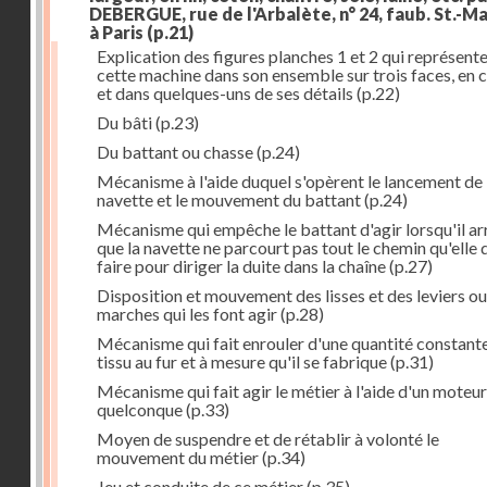
DEBERGUE, rue de l'Arbalète, n° 24, faub. St.-Ma
à Paris
(p.21)
Explication des figures planches 1 et 2 qui représent
cette machine dans son ensemble sur trois faces, en 
et dans quelques-uns de ses détails
(p.22)
Du bâti
(p.23)
Du battant ou chasse
(p.24)
Mécanisme à l'aide duquel s'opèrent le lancement de 
navette et le mouvement du battant
(p.24)
Mécanisme qui empêche le battant d'agir lorsqu'il ar
que la navette ne parcourt pas tout le chemin qu'elle 
faire pour diriger la duite dans la chaîne
(p.27)
Disposition et mouvement des lisses et des leviers ou
marches qui les font agir
(p.28)
Mécanisme qui fait enrouler d'une quantité constante
tissu au fur et à mesure qu'il se fabrique
(p.31)
Mécanisme qui fait agir le métier à l'aide d'un moteur
quelconque
(p.33)
Moyen de suspendre et de rétablir à volonté le
mouvement du métier
(p.34)
Jeu et conduite de ce métier
(p.35)