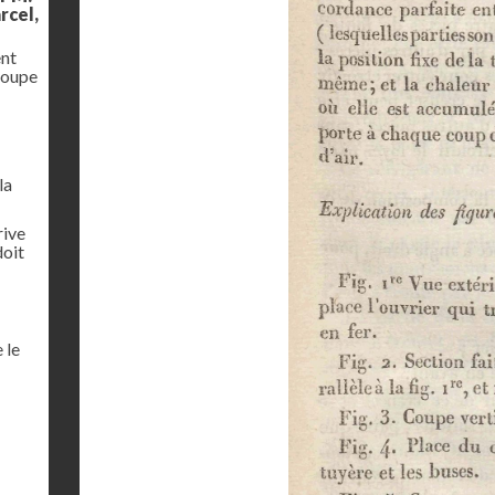
rcel,
ent
coupe
la
rive
doit
 le