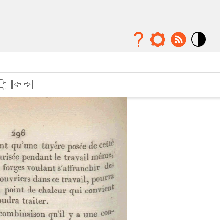
Mode
contraste
élévé