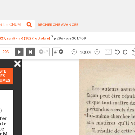
RECHERCHE AVANCÉE
7, avril) - n. 6 (1827, octobre)
p.296 - vue 301/459
100%
ISTE
DES
LUMES
)
 fer
ute
te
ar M.