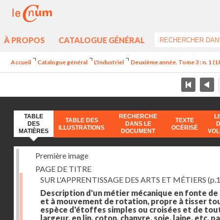
À PROPOS
CATALOGUE GÉNÉRAL
Accueil
Catalogue général
L'Industriel
Deuxième année. Tome 3 : n. 1 (182
TABLE
RECHERCHE
L
TABLE DES
TEXTE
DES
DANS LE
ILLUSTRATIONS
OCÉRISÉ
MATIÈRES
DOCUMENT
VO
Première image
PAGE DE TITRE
SUR L'APPRENTISSAGE DES ARTS ET MÉTIERS
(p.1
Description d'un métier mécanique en fonte de
et à mouvement de rotation, propre à tisser to
espèce d'étoffes simples ou croisées et de tou
largeur, en lin, coton, chanvre, soie, laine, etc. p