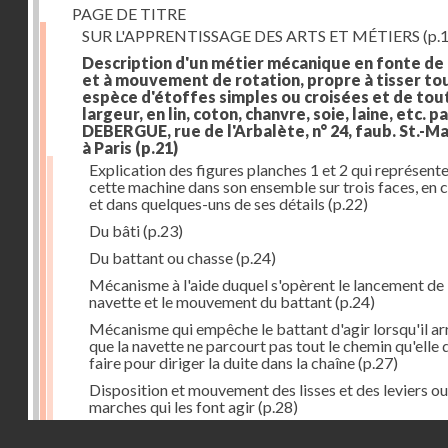
PAGE DE TITRE
SUR L'APPRENTISSAGE DES ARTS ET MÉTIERS
(p.1
Description d'un métier mécanique en fonte de
et à mouvement de rotation, propre à tisser to
espèce d'étoffes simples ou croisées et de tou
largeur, en lin, coton, chanvre, soie, laine, etc. p
DEBERGUE, rue de l'Arbalète, n° 24, faub. St.-Ma
à Paris
(p.21)
Explication des figures planches 1 et 2 qui représent
cette machine dans son ensemble sur trois faces, en 
et dans quelques-uns de ses détails
(p.22)
Du bâti
(p.23)
Du battant ou chasse
(p.24)
Mécanisme à l'aide duquel s'opèrent le lancement de 
navette et le mouvement du battant
(p.24)
Mécanisme qui empêche le battant d'agir lorsqu'il ar
que la navette ne parcourt pas tout le chemin qu'elle 
faire pour diriger la duite dans la chaîne
(p.27)
Disposition et mouvement des lisses et des leviers ou
marches qui les font agir
(p.28)
Droits réservés - CNAM
Mécanisme qui fait enrouler d'une quantité constante