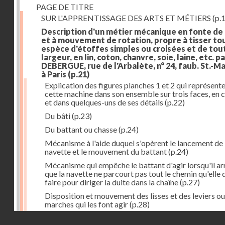
PAGE DE TITRE
SUR L'APPRENTISSAGE DES ARTS ET MÉTIERS
(p.1
Description d'un métier mécanique en fonte de
et à mouvement de rotation, propre à tisser to
espèce d'étoffes simples ou croisées et de tou
largeur, en lin, coton, chanvre, soie, laine, etc. p
DEBERGUE, rue de l'Arbalète, n° 24, faub. St.-Ma
à Paris
(p.21)
Explication des figures planches 1 et 2 qui représent
cette machine dans son ensemble sur trois faces, en 
et dans quelques-uns de ses détails
(p.22)
Du bâti
(p.23)
Du battant ou chasse
(p.24)
Mécanisme à l'aide duquel s'opèrent le lancement de 
navette et le mouvement du battant
(p.24)
Mécanisme qui empêche le battant d'agir lorsqu'il ar
que la navette ne parcourt pas tout le chemin qu'elle 
faire pour diriger la duite dans la chaîne
(p.27)
Disposition et mouvement des lisses et des leviers ou
marches qui les font agir
(p.28)
Droits réservés - CNAM
Mécanisme qui fait enrouler d'une quantité constante