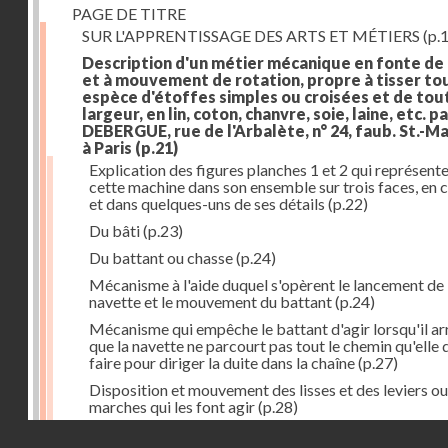
PAGE DE TITRE
SUR L'APPRENTISSAGE DES ARTS ET MÉTIERS
(p.1
Description d'un métier mécanique en fonte de
et à mouvement de rotation, propre à tisser to
espèce d'étoffes simples ou croisées et de tou
largeur, en lin, coton, chanvre, soie, laine, etc. p
DEBERGUE, rue de l'Arbalète, n° 24, faub. St.-Ma
à Paris
(p.21)
Explication des figures planches 1 et 2 qui représent
cette machine dans son ensemble sur trois faces, en 
et dans quelques-uns de ses détails
(p.22)
Du bâti
(p.23)
Du battant ou chasse
(p.24)
Mécanisme à l'aide duquel s'opèrent le lancement de 
navette et le mouvement du battant
(p.24)
Mécanisme qui empêche le battant d'agir lorsqu'il ar
que la navette ne parcourt pas tout le chemin qu'elle 
faire pour diriger la duite dans la chaîne
(p.27)
Disposition et mouvement des lisses et des leviers ou
marches qui les font agir
(p.28)
Droits réservés - CNAM
Mécanisme qui fait enrouler d'une quantité constante