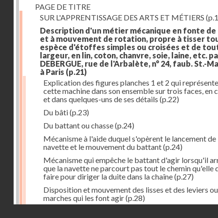
PAGE DE TITRE
SUR L'APPRENTISSAGE DES ARTS ET MÉTIERS
(p.1
Description d'un métier mécanique en fonte de
et à mouvement de rotation, propre à tisser to
espèce d'étoffes simples ou croisées et de tou
largeur, en lin, coton, chanvre, soie, laine, etc. p
DEBERGUE, rue de l'Arbalète, n° 24, faub. St.-Ma
à Paris
(p.21)
Explication des figures planches 1 et 2 qui représent
cette machine dans son ensemble sur trois faces, en 
et dans quelques-uns de ses détails
(p.22)
Du bâti
(p.23)
Du battant ou chasse
(p.24)
Mécanisme à l'aide duquel s'opèrent le lancement de 
navette et le mouvement du battant
(p.24)
Mécanisme qui empêche le battant d'agir lorsqu'il ar
que la navette ne parcourt pas tout le chemin qu'elle 
faire pour diriger la duite dans la chaîne
(p.27)
Disposition et mouvement des lisses et des leviers ou
marches qui les font agir
(p.28)
Droits réservés - CNAM
Mécanisme qui fait enrouler d'une quantité constante