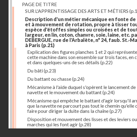
PAGE DE TITRE
SUR L'APPRENTISSAGE DES ARTS ET MÉTIERS
(p.1
Description d'un métier mécanique en fonte de
et à mouvement de rotation, propre à tisser to
espèce d'étoffes simples ou croisées et de tou
largeur, en lin, coton, chanvre, soie, laine, etc. p
DEBERGUE, rue de l'Arbalète, n° 24, faub. St.-Ma
à Paris
(p.21)
Explication des figures planches 1 et 2 qui représent
cette machine dans son ensemble sur trois faces, en 
et dans quelques-uns de ses détails
(p.22)
Du bâti
(p.23)
Du battant ou chasse
(p.24)
Mécanisme à l'aide duquel s'opèrent le lancement de 
navette et le mouvement du battant
(p.24)
Mécanisme qui empêche le battant d'agir lorsqu'il ar
que la navette ne parcourt pas tout le chemin qu'elle 
faire pour diriger la duite dans la chaîne
(p.27)
Disposition et mouvement des lisses et des leviers ou
marches qui les font agir
(p.28)
Droits réservés - CNAM
Mécanisme qui fait enrouler d'une quantité constante