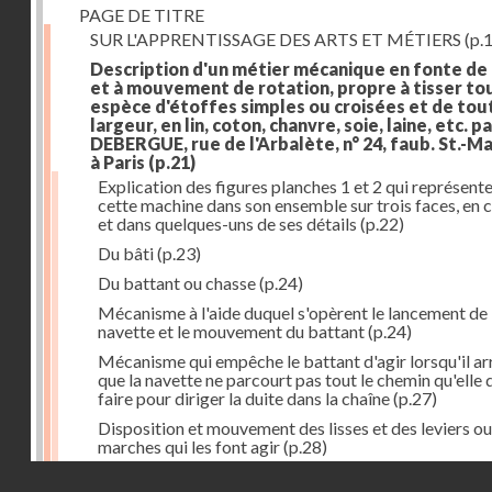
PAGE DE TITRE
SUR L'APPRENTISSAGE DES ARTS ET MÉTIERS
(p.1
Description d'un métier mécanique en fonte de
et à mouvement de rotation, propre à tisser to
espèce d'étoffes simples ou croisées et de tou
largeur, en lin, coton, chanvre, soie, laine, etc. p
DEBERGUE, rue de l'Arbalète, n° 24, faub. St.-Ma
à Paris
(p.21)
Explication des figures planches 1 et 2 qui représent
cette machine dans son ensemble sur trois faces, en 
et dans quelques-uns de ses détails
(p.22)
Du bâti
(p.23)
Du battant ou chasse
(p.24)
Mécanisme à l'aide duquel s'opèrent le lancement de 
navette et le mouvement du battant
(p.24)
Mécanisme qui empêche le battant d'agir lorsqu'il ar
que la navette ne parcourt pas tout le chemin qu'elle 
faire pour diriger la duite dans la chaîne
(p.27)
Disposition et mouvement des lisses et des leviers ou
marches qui les font agir
(p.28)
Droits réservés - CNAM
Mécanisme qui fait enrouler d'une quantité constante