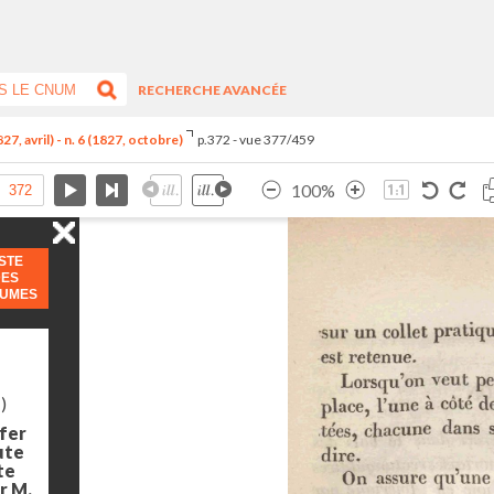
RECHERCHE AVANCÉE
7, avril) - n. 6 (1827, octobre)
p.372 - vue 377/459
100%
ISTE
DES
LUMES
)
 fer
ute
te
ar M.