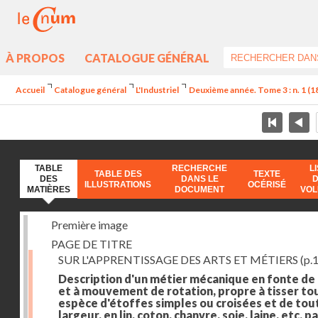
À PROPOS
CATALOGUE GÉNÉRAL
Accueil
Catalogue général
L'Industriel
Deuxième année. Tome 3 : n. 1 (182
TABLE
RECHERCHE
L
TABLE DES
TEXTE
DES
DANS LE
ILLUSTRATIONS
OCÉRISÉ
MATIÈRES
DOCUMENT
VO
Première image
PAGE DE TITRE
SUR L'APPRENTISSAGE DES ARTS ET MÉTIERS
(p.1
Description d'un métier mécanique en fonte de
et à mouvement de rotation, propre à tisser to
espèce d'étoffes simples ou croisées et de tou
largeur, en lin, coton, chanvre, soie, laine, etc. p