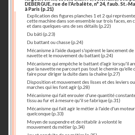
DEBERGUE, rue de l'Arbalète, n° 24, faub. St.-Ma
à Paris
(p.21)
Explication des figures planches 1 et 2 qui représent
cette machine dans son ensemble sur trois faces, en 
et dans quelques-uns de ses détails
(p.22)
Du bâti
(p.23)
Du battant ou chasse
(p.24)
Mécanisme à l'aide duquel s'opèrent le lancement de 
navette et le mouvement du battant
(p.24)
Mécanisme qui empêche le battant d'agir lorsqu'il ar
que la navette ne parcourt pas tout le chemin qu'elle 
faire pour diriger la duite dans la chaîne
(p.27)
Disposition et mouvement des lisses et des leviers ou
marches qui les font agir
(p.28)
Mécanisme qui fait enrouler d'une quantité constante
tissu au fur et à mesure qu'il se fabrique
(p.31)
Mécanisme qui fait agir le métier à l'aide d'un moteur
quelconque
(p.33)
Moyen de suspendre et de rétablir à volonté le
mouvement du métier
(p.34)
Jeu et conduite de ce métier
(p.35)