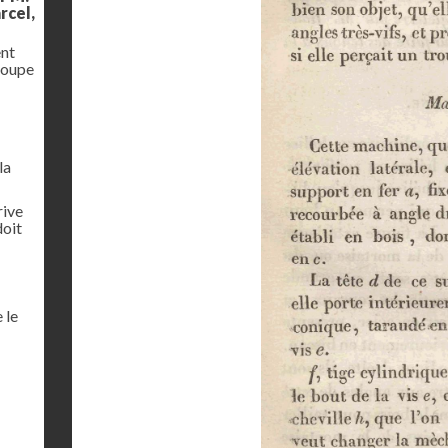
rcel,
ent
coupe
la
rive
doit
 le