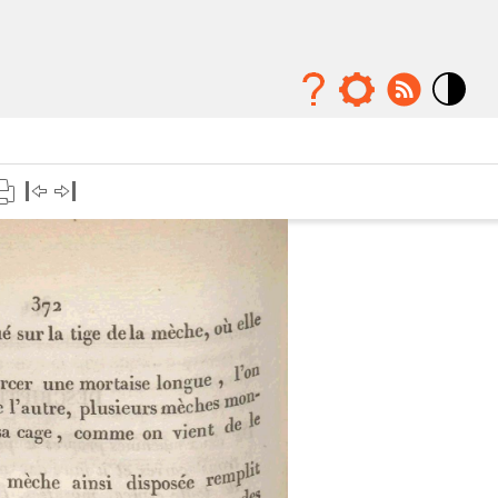
Mode
contraste
élévé