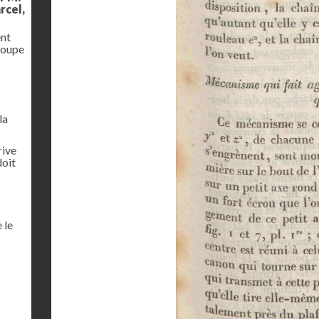
rcel,
ent
coupe
la
rive
doit
 le