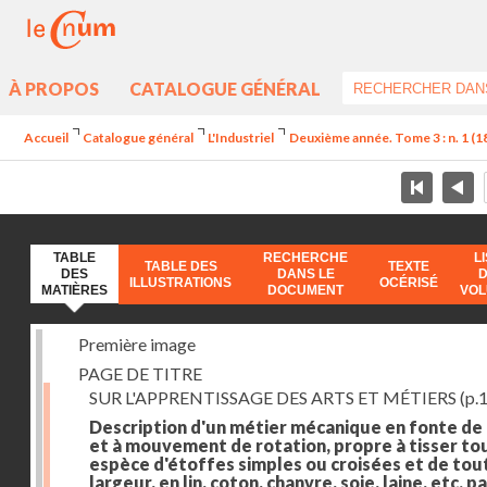
À PROPOS
CATALOGUE GÉNÉRAL
Accueil
Catalogue général
L'Industriel
Deuxième année. Tome 3 : n. 1 (182
TABLE
RECHERCHE
L
TABLE DES
TEXTE
DES
DANS LE
ILLUSTRATIONS
OCÉRISÉ
MATIÈRES
DOCUMENT
VO
Première image
PAGE DE TITRE
SUR L'APPRENTISSAGE DES ARTS ET MÉTIERS
(p.1
Description d'un métier mécanique en fonte de
et à mouvement de rotation, propre à tisser to
espèce d'étoffes simples ou croisées et de tou
largeur, en lin, coton, chanvre, soie, laine, etc. p