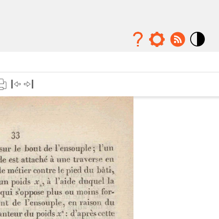
Mode
contraste
élévé