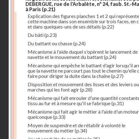
DEBERGUE, rue de l'Arbalète, n° 24, faub. St.-Ma
à Paris
(p.21)
Explication des figures planches 1 et 2 qui représent
cette machine dans son ensemble sur trois faces, en 
et dans quelques-uns de ses détails
(p.22)
Du bâti
(p.23)
Du battant ou chasse
(p.24)
Mécanisme à l'aide duquel s'opèrent le lancement de 
navette et le mouvement du battant
(p.24)
Mécanisme qui empêche le battant d'agir lorsqu'il ar
que la navette ne parcourt pas tout le chemin qu'elle 
faire pour diriger la duite dans la chaîne
(p.27)
Disposition et mouvement des lisses et des leviers ou
marches qui les font agir
(p.28)
Mécanisme qui fait enrouler d'une quantité constante
tissu au fur et à mesure qu'il se fabrique
(p.31)
Mécanisme qui fait agir le métier à l'aide d'un moteur
quelconque
(p.33)
Moyen de suspendre et de rétablir à volonté le
mouvement du métier
(p.34)
Jeu et conduite de ce métier
(p.35)