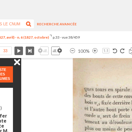
RECHERCHE AVANCÉE
7, avril) - n. 6 (1827, octobre)
p.33 - vue 38/459
100%
ISTE
DES
LUMES
)
 fer
ute
te
ar M.