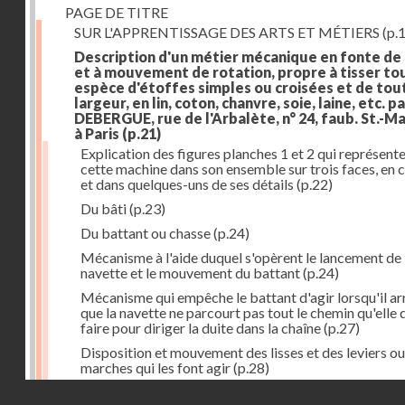
PAGE DE TITRE
SUR L'APPRENTISSAGE DES ARTS ET MÉTIERS
(p.1
Description d'un métier mécanique en fonte de
et à mouvement de rotation, propre à tisser to
espèce d'étoffes simples ou croisées et de tou
largeur, en lin, coton, chanvre, soie, laine, etc. p
DEBERGUE, rue de l'Arbalète, n° 24, faub. St.-Ma
à Paris
(p.21)
Explication des figures planches 1 et 2 qui représent
cette machine dans son ensemble sur trois faces, en 
et dans quelques-uns de ses détails
(p.22)
Du bâti
(p.23)
Du battant ou chasse
(p.24)
Mécanisme à l'aide duquel s'opèrent le lancement de 
navette et le mouvement du battant
(p.24)
Mécanisme qui empêche le battant d'agir lorsqu'il ar
que la navette ne parcourt pas tout le chemin qu'elle 
faire pour diriger la duite dans la chaîne
(p.27)
Disposition et mouvement des lisses et des leviers ou
marches qui les font agir
(p.28)
Droits réservés - CNAM
Mécanisme qui fait enrouler d'une quantité constante