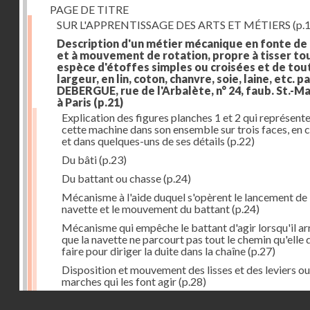
PAGE DE TITRE
SUR L'APPRENTISSAGE DES ARTS ET MÉTIERS
(p.1
Description d'un métier mécanique en fonte de
et à mouvement de rotation, propre à tisser to
espèce d'étoffes simples ou croisées et de tou
largeur, en lin, coton, chanvre, soie, laine, etc. p
DEBERGUE, rue de l'Arbalète, n° 24, faub. St.-Ma
à Paris
(p.21)
Explication des figures planches 1 et 2 qui représent
cette machine dans son ensemble sur trois faces, en 
et dans quelques-uns de ses détails
(p.22)
Du bâti
(p.23)
Du battant ou chasse
(p.24)
Mécanisme à l'aide duquel s'opèrent le lancement de 
navette et le mouvement du battant
(p.24)
Mécanisme qui empêche le battant d'agir lorsqu'il ar
que la navette ne parcourt pas tout le chemin qu'elle 
faire pour diriger la duite dans la chaîne
(p.27)
Disposition et mouvement des lisses et des leviers ou
marches qui les font agir
(p.28)
Droits réservés - CNAM
Mécanisme qui fait enrouler d'une quantité constante