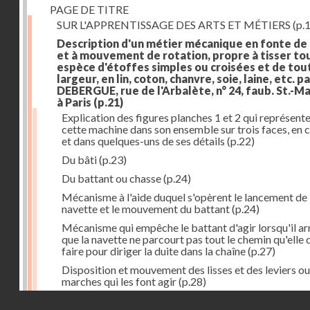
PAGE DE TITRE
SUR L'APPRENTISSAGE DES ARTS ET MÉTIERS
(p.1
Description d'un métier mécanique en fonte de
et à mouvement de rotation, propre à tisser to
espèce d'étoffes simples ou croisées et de tou
largeur, en lin, coton, chanvre, soie, laine, etc. p
DEBERGUE, rue de l'Arbalète, n° 24, faub. St.-Ma
à Paris
(p.21)
Explication des figures planches 1 et 2 qui représent
cette machine dans son ensemble sur trois faces, en 
et dans quelques-uns de ses détails
(p.22)
Du bâti
(p.23)
Du battant ou chasse
(p.24)
Mécanisme à l'aide duquel s'opèrent le lancement de 
navette et le mouvement du battant
(p.24)
Mécanisme qui empêche le battant d'agir lorsqu'il ar
que la navette ne parcourt pas tout le chemin qu'elle 
faire pour diriger la duite dans la chaîne
(p.27)
Disposition et mouvement des lisses et des leviers ou
marches qui les font agir
(p.28)
Droits réservés - CNAM
Mécanisme qui fait enrouler d'une quantité constante