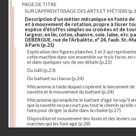
PAGE DE TITRE
SUR L'APPRENTISSAGE DES ARTS ET MÉTIERS
(p.1
Description d'un métier mécanique en fonte de
et à mouvement de rotation, propre à tisser to
espèce d'étoffes simples ou croisées et de tou
largeur, en lin, coton, chanvre, soie, laine, etc. p
DEBERGUE, rue de l'Arbalète, n° 24, faub. St.-Ma
à Paris
(p.21)
Explication des figures planches 1 et 2 qui représent
cette machine dans son ensemble sur trois faces, en 
et dans quelques-uns de ses détails
(p.22)
Du bâti
(p.23)
Du battant ou chasse
(p.24)
Mécanisme à l'aide duquel s'opèrent le lancement de 
navette et le mouvement du battant
(p.24)
Mécanisme qui empêche le battant d'agir lorsqu'il ar
que la navette ne parcourt pas tout le chemin qu'elle 
faire pour diriger la duite dans la chaîne
(p.27)
Disposition et mouvement des lisses et des leviers ou
marches qui les font agir
(p.28)
Droits réservés - CNAM
Mécanisme qui fait enrouler d'une quantité constante