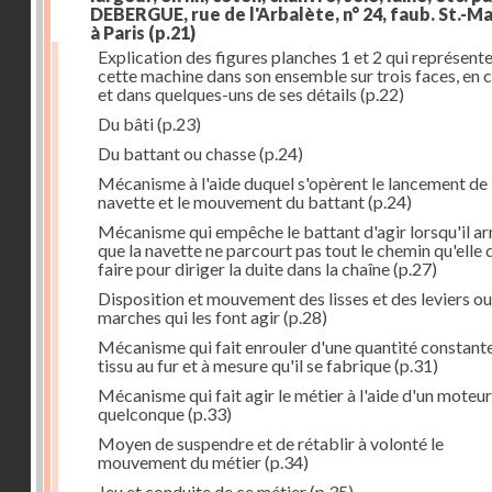
DEBERGUE, rue de l'Arbalète, n° 24, faub. St.-Ma
à Paris
(p.21)
Explication des figures planches 1 et 2 qui représent
cette machine dans son ensemble sur trois faces, en 
et dans quelques-uns de ses détails
(p.22)
Du bâti
(p.23)
Du battant ou chasse
(p.24)
Mécanisme à l'aide duquel s'opèrent le lancement de 
navette et le mouvement du battant
(p.24)
Mécanisme qui empêche le battant d'agir lorsqu'il ar
que la navette ne parcourt pas tout le chemin qu'elle 
faire pour diriger la duite dans la chaîne
(p.27)
Disposition et mouvement des lisses et des leviers ou
marches qui les font agir
(p.28)
Mécanisme qui fait enrouler d'une quantité constante
tissu au fur et à mesure qu'il se fabrique
(p.31)
Mécanisme qui fait agir le métier à l'aide d'un moteur
quelconque
(p.33)
Moyen de suspendre et de rétablir à volonté le
mouvement du métier
(p.34)
Jeu et conduite de ce métier
(p.35)