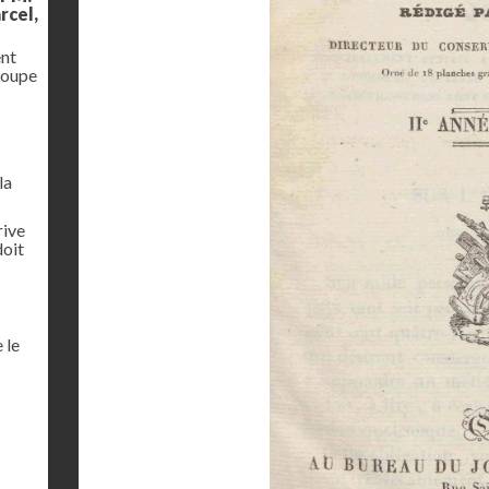
rcel,
ent
coupe
la
rive
doit
 le