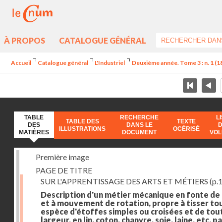
À PROPOS
CATALOGUE GÉNÉRAL
Accueil
Catalogue général
L'Industriel
Deuxième année. Tome 3 : n. 1 (182
TABLE
RECHERCHE
L
TABLE DES
TEXTE
DES
DANS LE
ILLUSTRATIONS
OCÉRISÉ
MATIÈRES
DOCUMENT
VO
Première image
PAGE DE TITRE
SUR L'APPRENTISSAGE DES ARTS ET MÉTIERS
(p.1
Description d'un métier mécanique en fonte de
et à mouvement de rotation, propre à tisser to
espèce d'étoffes simples ou croisées et de tou
largeur, en lin, coton, chanvre, soie, laine, etc. p