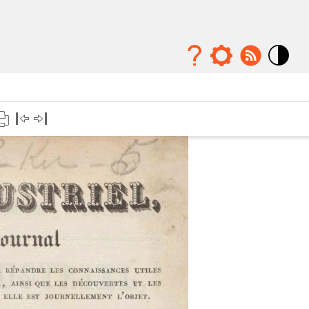
Mode
contraste
élévé