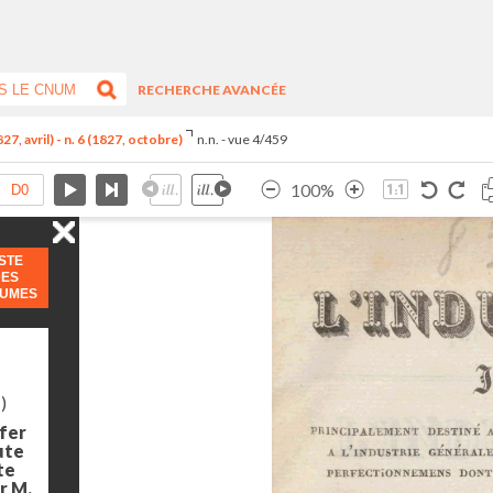
RECHERCHE AVANCÉE
7, avril) - n. 6 (1827, octobre)
n.n. - vue 4/459
100%
ISTE
DES
LUMES
)
 fer
ute
te
ar M.