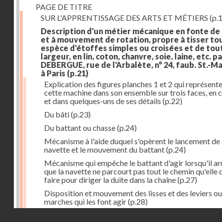
PAGE DE TITRE
SUR L'APPRENTISSAGE DES ARTS ET MÉTIERS
(p.1
Description d'un métier mécanique en fonte de
et à mouvement de rotation, propre à tisser to
espèce d'étoffes simples ou croisées et de tou
largeur, en lin, coton, chanvre, soie, laine, etc. p
DEBERGUE, rue de l'Arbalète, n° 24, faub. St.-Ma
à Paris
(p.21)
Explication des figures planches 1 et 2 qui représent
cette machine dans son ensemble sur trois faces, en 
et dans quelques-uns de ses détails
(p.22)
Du bâti
(p.23)
Du battant ou chasse
(p.24)
Mécanisme à l'aide duquel s'opèrent le lancement de 
navette et le mouvement du battant
(p.24)
Mécanisme qui empêche le battant d'agir lorsqu'il ar
que la navette ne parcourt pas tout le chemin qu'elle 
faire pour diriger la duite dans la chaîne
(p.27)
Disposition et mouvement des lisses et des leviers ou
marches qui les font agir
(p.28)
Droits réservés - CNAM
Mécanisme qui fait enrouler d'une quantité constante