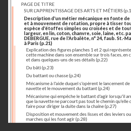
PAGE DE TITRE
SUR L'APPRENTISSAGE DES ARTS ET MÉTIERS
(p.1
Description d'un métier mécanique en fonte de
et à mouvement de rotation, propre à tisser to
espèce d'étoffes simples ou croisées et de tou
largeur, en lin, coton, chanvre, soie, laine, etc. p
DEBERGUE, rue de l'Arbalète, n° 24, faub. St.-Ma
à Paris
(p.21)
Explication des figures planches 1 et 2 qui représent
cette machine dans son ensemble sur trois faces, en 
et dans quelques-uns de ses détails
(p.22)
Du bâti
(p.23)
Du battant ou chasse
(p.24)
Mécanisme à l'aide duquel s'opèrent le lancement de 
navette et le mouvement du battant
(p.24)
Mécanisme qui empêche le battant d'agir lorsqu'il ar
que la navette ne parcourt pas tout le chemin qu'elle 
faire pour diriger la duite dans la chaîne
(p.27)
Disposition et mouvement des lisses et des leviers ou
marches qui les font agir
(p.28)
Droits réservés - CNAM
Mécanisme qui fait enrouler d'une quantité constante