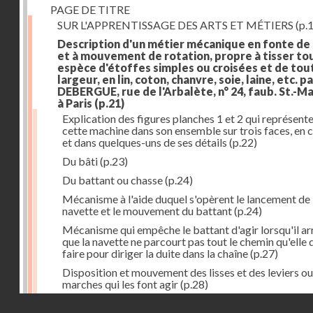
PAGE DE TITRE
SUR L'APPRENTISSAGE DES ARTS ET MÉTIERS
(p.1
Description d'un métier mécanique en fonte de
et à mouvement de rotation, propre à tisser to
espèce d'étoffes simples ou croisées et de tou
largeur, en lin, coton, chanvre, soie, laine, etc. p
DEBERGUE, rue de l'Arbalète, n° 24, faub. St.-Ma
à Paris
(p.21)
Explication des figures planches 1 et 2 qui représent
cette machine dans son ensemble sur trois faces, en 
et dans quelques-uns de ses détails
(p.22)
Du bâti
(p.23)
Du battant ou chasse
(p.24)
Mécanisme à l'aide duquel s'opèrent le lancement de 
navette et le mouvement du battant
(p.24)
Mécanisme qui empêche le battant d'agir lorsqu'il ar
que la navette ne parcourt pas tout le chemin qu'elle 
faire pour diriger la duite dans la chaîne
(p.27)
Disposition et mouvement des lisses et des leviers ou
marches qui les font agir
(p.28)
Droits réservés - CNAM
Mécanisme qui fait enrouler d'une quantité constante