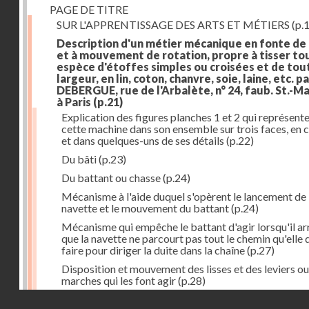
PAGE DE TITRE
SUR L'APPRENTISSAGE DES ARTS ET MÉTIERS
(p.1
Description d'un métier mécanique en fonte de
et à mouvement de rotation, propre à tisser to
espèce d'étoffes simples ou croisées et de tou
largeur, en lin, coton, chanvre, soie, laine, etc. p
DEBERGUE, rue de l'Arbalète, n° 24, faub. St.-Ma
à Paris
(p.21)
Explication des figures planches 1 et 2 qui représent
cette machine dans son ensemble sur trois faces, en 
et dans quelques-uns de ses détails
(p.22)
Du bâti
(p.23)
Du battant ou chasse
(p.24)
Mécanisme à l'aide duquel s'opèrent le lancement de 
navette et le mouvement du battant
(p.24)
Mécanisme qui empêche le battant d'agir lorsqu'il ar
que la navette ne parcourt pas tout le chemin qu'elle 
faire pour diriger la duite dans la chaîne
(p.27)
Disposition et mouvement des lisses et des leviers ou
marches qui les font agir
(p.28)
Droits réservés - CNAM
Mécanisme qui fait enrouler d'une quantité constante